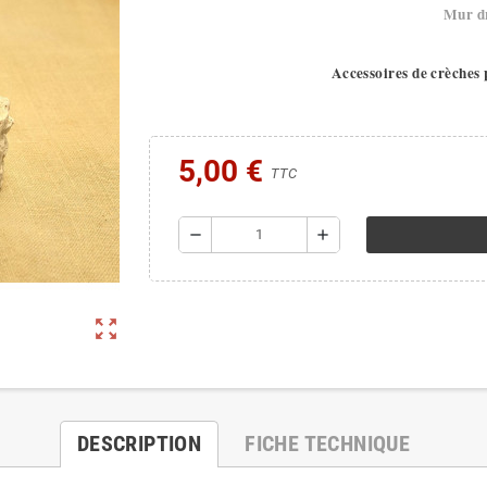
Mur dr
Accessoires de crèches
5,00 €
TTC
remove
add
zoom_out_map
DESCRIPTION
FICHE TECHNIQUE