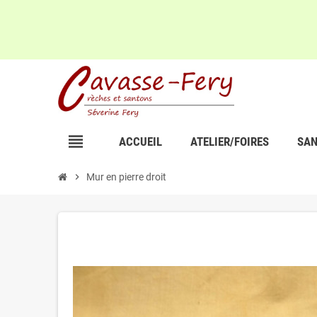
view_headline
ACCUEIL
ATELIER/FOIRES
SAN
chevron_right
Mur en pierre droit