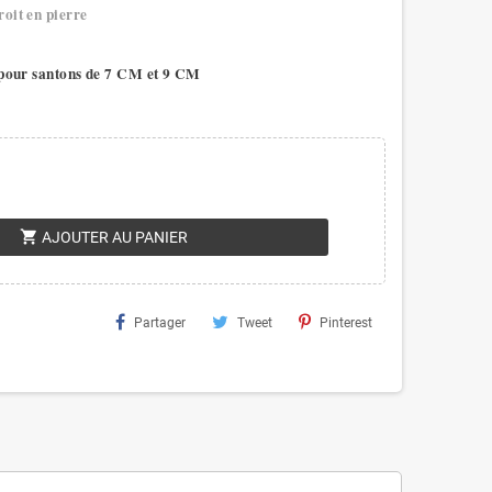
oit en pierre
 pour santons de 7 CM et 9 CM
shopping_cart
AJOUTER AU PANIER
Partager
Tweet
Pinterest