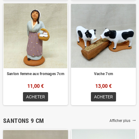
Santon femme aux fromages 7cm
Vache 7cm
11,00 €
13,00 €
ACHETER
ACHETER
SANTONS 9 CM
Afficher plus
trending_flat