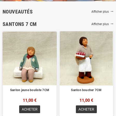
NOUVEAUTÉS
Afficher plus
trending_flat
SANTONS 7 CM
Afficher plus
trending_flat
Santon jeune bouliste 7CM
Santon boucher 7CM
11,00 €
11,00 €
ACHETER
ACHETER