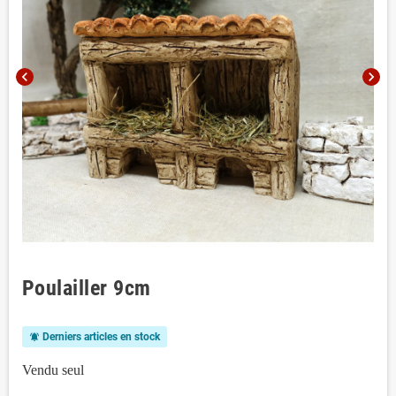
chevron_left
chevron_right
Poulailler 9cm
Derniers articles en stock
notifications_active
Vendu seul