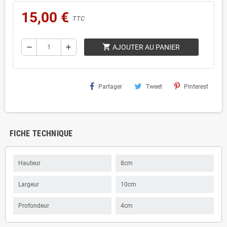
15,00 €
TTC
shopping_cart
remove
add
AJOUTER AU PANIER
Partager
Tweet
Pinterest
FICHE TECHNIQUE
Hauteur
8cm
Largeur
10cm
Profondeur
4cm