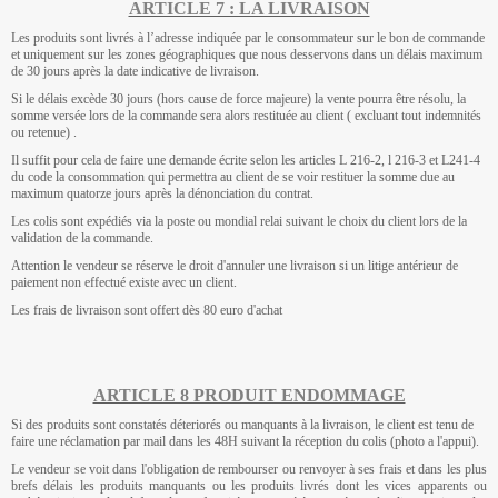
ARTICLE 7 : LA LIVRAISON
Les produits sont livrés à l’adresse indiquée par le consommateur sur le bon de commande
et uniquement sur les zones géographiques que nous desservons dans un délais maximum
de 30 jours après la date indicative de livraison.
Si le délais excède 30 jours (hors cause de force majeure) la vente pourra être résolu, la
somme versée lors de la commande sera alors restituée au client ( excluant tout indemnités
ou retenue) .
Il suffit pour cela de faire une demande écrite selon les articles L 216-2, l 216-3 et L241-4
du code la consommation qui permettra au client de se voir restituer la somme due au
maximum quatorze jours après la dénonciation du contrat.
Les colis sont expédiés via la poste ou mondial relai suivant le choix du client lors de la
validation de la commande.
Attention le vendeur se réserve le droit d'annuler une livraison si un litige antérieur de
paiement non effectué existe avec un client.
Les frais de livraison sont offert dès 80 euro d'achat
ARTICLE 8 PRODUIT ENDOMMAGE
Si des produits sont constatés déteriorés ou manquants à la livraison, le client est tenu de
faire une réclamation par mail dans les 48H suivant la réception du colis (photo a l'appui).
Le vendeur se voit dans l'obligation de rembourser ou renvoyer à ses frais et dans les plus
brefs délais les produits manquants ou les produits livrés dont les vices apparents ou