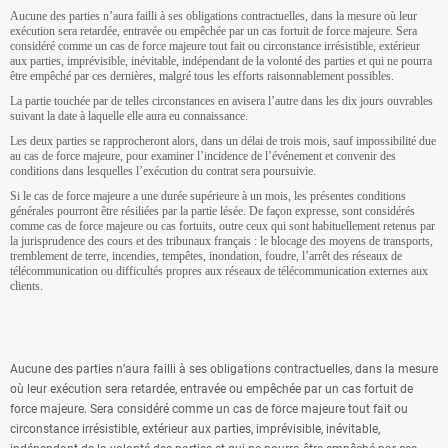
Aucune des parties n’aura failli à ses obligations contractuelles, dans la mesure où leur
exécution sera retardée, entravée ou empêchée par un cas fortuit de force majeure. Sera
considéré comme un cas de force majeure tout fait ou circonstance irrésistible, extérieur
aux parties, imprévisible, inévitable, indépendant de la volonté des parties et qui ne pourra
être empêché par ces dernières, malgré tous les efforts raisonnablement possibles.
La partie touchée par de telles circonstances en avisera l’autre dans les dix jours ouvrables
suivant la date à laquelle elle aura eu connaissance.
Les deux parties se rapprocheront alors, dans un délai de trois mois, sauf impossibilité due
au cas de force majeure, pour examiner l’incidence de l’événement et convenir des
conditions dans lesquelles l’exécution du contrat sera poursuivie.
Si le cas de force majeure a une durée supérieure à un mois, les présentes conditions
générales pourront être résiliées par la partie lésée. De façon expresse, sont considérés
comme cas de force majeure ou cas fortuits, outre ceux qui sont habituellement retenus par
la jurisprudence des cours et des tribunaux français : le blocage des moyens de transports,
tremblement de terre, incendies, tempêtes, inondation, foudre, l’arrêt des réseaux de
télécommunication ou difficultés propres aux réseaux de télécommunication externes aux
clients.
Aucune des parties n’aura failli à ses obligations contractuelles, dans la mesure
où leur exécution sera retardée, entravée ou empêchée par un cas fortuit de
force majeure. Sera considéré comme un cas de force majeure tout fait ou
circonstance irrésistible, extérieur aux parties, imprévisible, inévitable,