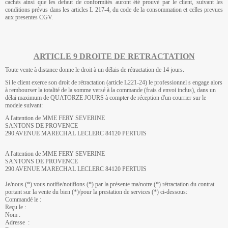
cachés ainsi que les defaut de conformités auront été prouvé par le client, suivant les
conditions prévus dans les articles L 217-4, du code de la consommation et celles prevues
aux presentes CGV.
ARTICLE 9 DROITE DE RETRACTATION
Toute vente à distance donne le droit à un délais de rétractation de 14 jours.
Si le client exerce son droit de rétractation (article L221-24) le professionnel s engage alors
à rembourser la totalité de la somme versé à la commande (frais d envoi inclus), dans un
délai maximum de QUATORZE JOURS à compter de réception d'un courrier sur le
modele suivant:
A l'attention de MME FERY SEVERINE
SANTONS DE PROVENCE
290 AVENUE MARECHAL LECLERC 84120 PERTUIS
A l'attention de MME FERY SEVERINE
SANTONS DE PROVENCE
290 AVENUE MARECHAL LECLERC 84120 PERTUIS
Je/nous (*) vous notifie/notifions (*) par la présente ma/notre (*) rétractation du contrat
portant sur la vente du bien (*)/pour la prestation de services (*) ci-dessous:
Commandé le :
Reçu le :
Nom :
Adresse :