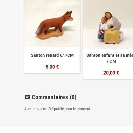
9cm
Santon renard 6/ 7CM
Santon enfant et sa mè
7 CM
€
5,00 €
20,00 €
Commentaires
(0)
chat
Aucun avis n'a été publié pour le moment.