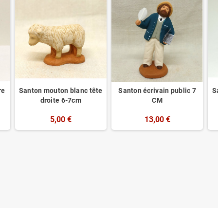
re
Santon mouton blanc tête
Santon écrivain public 7
S
droite 6-7cm
CM
5,00 €
13,00 €