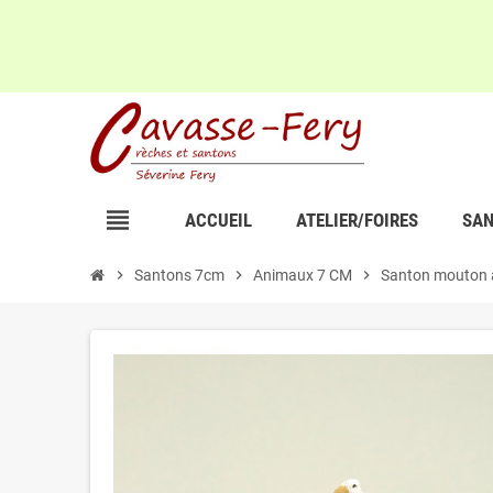
view_headline
ACCUEIL
ATELIER/FOIRES
SAN
chevron_right
Santons 7cm
chevron_right
Animaux 7 CM
chevron_right
Santon mouton 