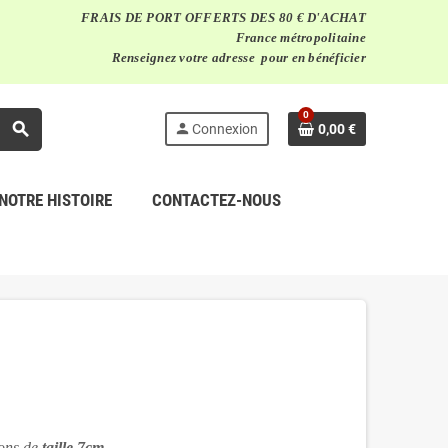
FRAIS DE PORT OFFERTS DES 80 € D'ACHAT
France métropolitaine
Renseignez votre adresse pour en bénéficier
0
search
person
Connexion
0,00 €
NOTRE HISTOIRE
CONTACTEZ-NOUS
ons de
taille 7cm