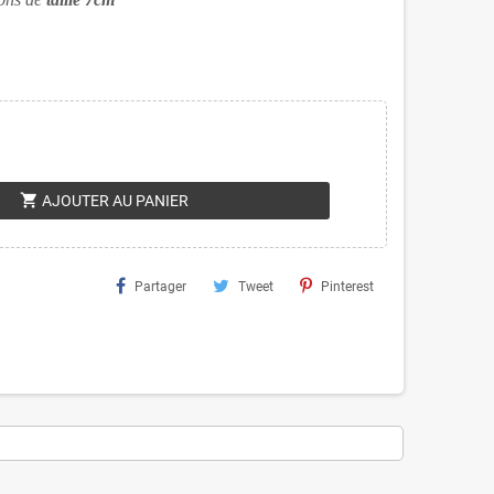
shopping_cart
AJOUTER AU PANIER
Partager
Tweet
Pinterest