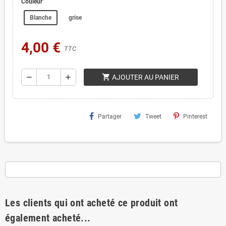
Couleur
Blanche
grise
4,00 €
TTC
shopping_cart
remove
add
AJOUTER AU PANIER
Partager
Tweet
Pinterest
Les clients qui ont acheté ce produit ont
également acheté...