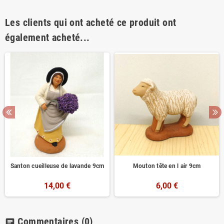
Les clients qui ont acheté ce produit ont
également acheté...
Santon cueilleuse de lavande 9cm
Mouton tête en l air 9cm
14,00 €
6,00 €
Commentaires
(0)
chat