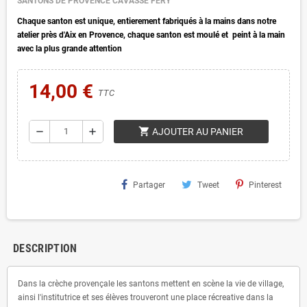
SANTONS DE PROVENCE CAVASSE FERY
Chaque santon est unique, entierement fabriqués à la mains dans notre
atelier près d'Aix en Provence, chaque santon est moulé et peint à la main
avec la plus grande attention
14,00 €
TTC
shopping_cart
remove
add
AJOUTER AU PANIER
Partager
Tweet
Pinterest
DESCRIPTION
Dans la crèche provençale les santons mettent en scène la vie de village,
ainsi l'institutrice et ses élèves trouveront une place récreative dans la