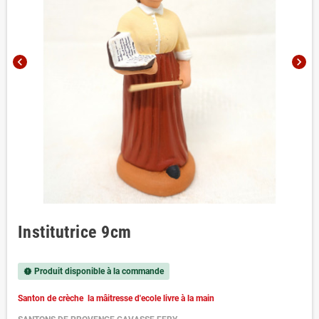
chevron_left
chevron_right
Institutrice 9cm
Produit disponible à la commande
new_releases
Santon de crèche la mâitresse d'ecole livre à la main