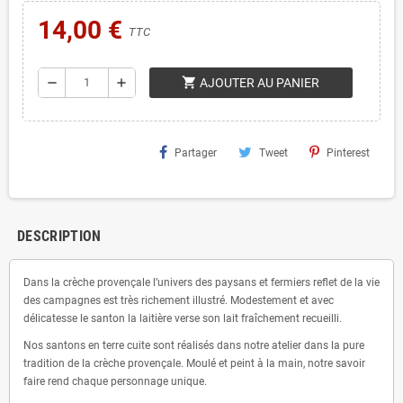
14,00 €
TTC
shopping_cart
remove
add
AJOUTER AU PANIER
Partager
Tweet
Pinterest
DESCRIPTION
Dans la crèche provençale l’univers des paysans et fermiers reflet de la vie
des campagnes est très richement illustré. Modestement et avec
délicatesse le santon la laitière verse son lait fraîchement recueilli.
Nos santons en terre cuite sont réalisés dans notre atelier dans la pure
tradition de la crèche provençale. Moulé et peint à la main, notre savoir
faire rend chaque personnage unique.