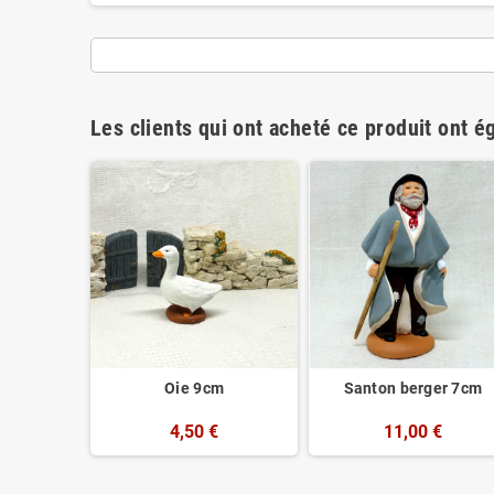
Les clients qui ont acheté ce produit ont é
euse de
Oie 9cm
Santon berger 7cm
7cm
4,50 €
11,00 €
€