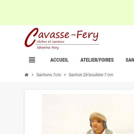
view_headline
ACCUEIL
ATELIER/FOIRES
SAN
chevron_right
Santons 7cm
chevron_right
Santon Zé bouliste 7 cm