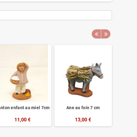
nton enfant au miel 7cm
Ane au foin 7 cm
Santon 
11,00 €
13,00 €