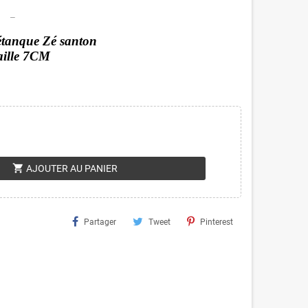
_
étanque Zé santon
aille 7CM
shopping_cart
AJOUTER AU PANIER
Partager
Tweet
Pinterest