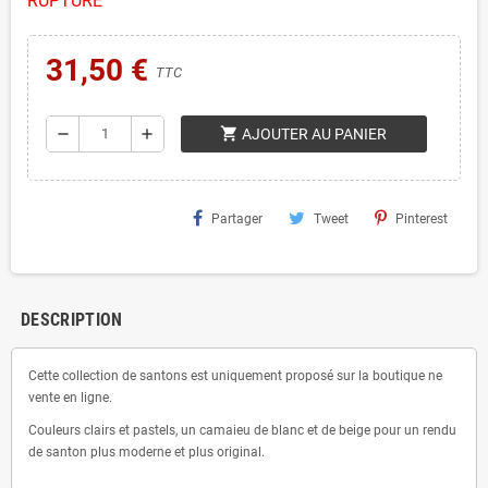
RUPTURE
31,50 €
TTC
shopping_cart
remove
add
AJOUTER AU PANIER
Partager
Tweet
Pinterest
DESCRIPTION
Cette collection de santons est uniquement proposé sur la boutique ne
vente en ligne.
Couleurs clairs et pastels, un camaieu de blanc et de beige pour un rendu
de santon plus moderne et plus original.