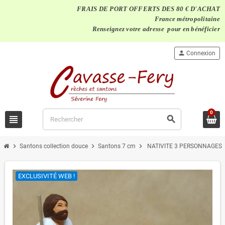
FRAIS DE PORT OFFERTS DES 80 € D'ACHAT
France métropolitaine
Renseignez votre adresse pour en bénéficier
person
Connexion
0
view_headline
search
chevron_right
chevron_right
chevron_right
Santons collection douce
Santons 7 cm
NATIVITE 3 PERSONNAGES 6 
EXCLUSIVITÉ WEB !