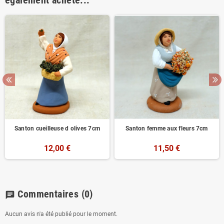
également acheté...
Santon cueilleuse d olives 7cm
Santon femme aux fleurs 7cm
12,00 €
11,50 €
Commentaires
(0)
chat
Aucun avis n'a été publié pour le moment.