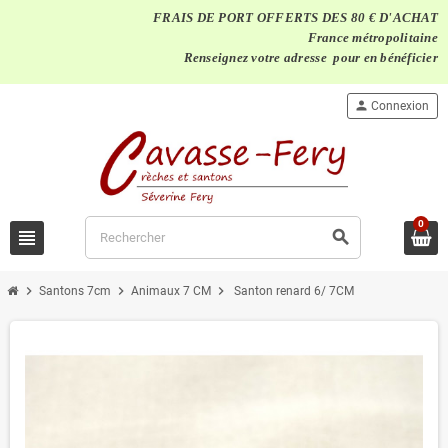
FRAIS DE PORT OFFERTS DES 80 € D'ACHAT
France métropolitaine
Renseignez votre adresse pour en bénéficier
person
Connexion
0
view_headline
search
chevron_right
chevron_right
chevron_right
Santons 7cm
Animaux 7 CM
Santon renard 6/ 7CM