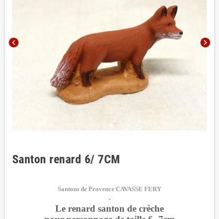
chevron_left
chevron_right
Santon renard 6/ 7CM
Santons de Provence CAVASSE FERY
-
Le renard santon de crèche