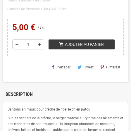
Santons animaux de crèche
Santons de Provence CAVASSE FERY
5,00 €
TTC
shopping_cart
remove
add
AJOUTER AU PANIER
Partager
Tweet
Pinterest
DESCRIPTION
Santons animaux pour crèche de noel le chien patou
Sur les sentiers de la crèche, le berger marche au rythme des bêlements et
des clochettes de son troupeau. Un troupeau abondant de moutons,
chèvres, béliers et brebis qui, guidés par le chien de berger se rendent