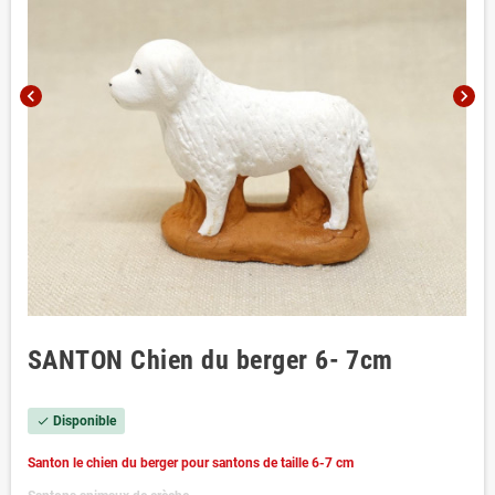
chevron_left
chevron_right
SANTON Chien du berger 6- 7cm
Disponible
check
Santon le chien du berger pour santons de taille 6-7 cm